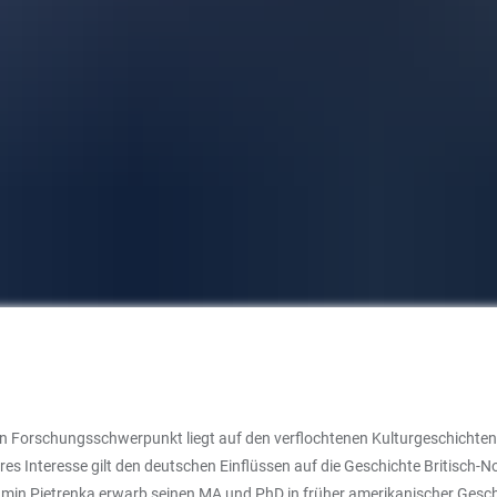
in Forschungsschwerpunkt liegt auf den verflochtenen Kulturgeschichten 
es Interesse gilt den deutschen Einflüssen auf die Geschichte Britisch-N
enjamin Pietrenka erwarb seinen MA und PhD in früher amerikanischer Gesch