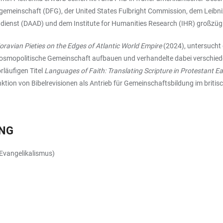
meinschaft (DFG), der United States Fulbright Commission, dem Leibniz
ienst (DAAD) und dem Institute for Humanities Research (IHR) großzügi
ravian Pieties on the Edges of Atlantic World Empire
(2024), untersucht 
 kosmopolitische Gemeinschaft aufbauen und verhandelte dabei verschied
rläufigen Titel
Languages of Faith: Translating Scripture in Protestant E
tion von Bibelrevisionen als Antrieb für Gemeinschaftsbildung im briti
UNG
 Evangelikalismus)