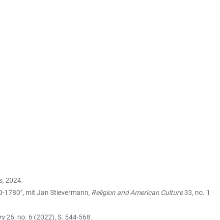
s, 2024.
00-1780”, mit Jan Stievermann,
Religion and American Culture
33, no. 1
ry
26, no. 6 (2022), S. 544-568.