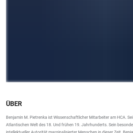
ÜBER
Benjamin M. Pietrenka ist Wissenschaftlicher Mitarbeiter am HCA. Se
Atlantischen Welt des 18. Und frühen 19. Jahrhunderts. Sein besonder
intellektueller Autorität marginalisierter Menschen in dieser Zeit. B