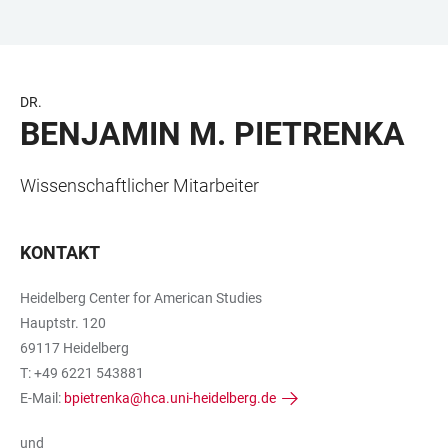
ZUM
HAUPTNAVIGATION
WEBSEITENSUCHE
LINKS
HAUPTINHALT
ÖFFNEN
ÖFFNEN
ZUR
BARRIEREFREIHEIT
DR.
BENJAMIN M. PIETRENKA
Wissenschaftlicher Mitarbeiter
KONTAKT
Heidelberg Center for American Studies
Hauptstr. 120
69117 Heidelberg
T: +49 6221 543881
E-Mail:
bpietrenka@hca.uni-heidelberg.de
und