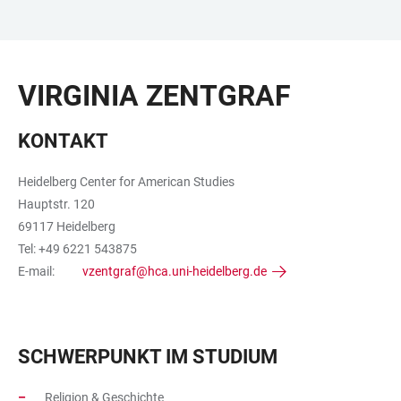
ZUM
HAUPTNAVIGATION
WEBSEITENSUCHE
LINKS
HAUPTINHALT
ÖFFNEN
ÖFFNEN
ZUR
VIRGINIA ZENTGRAF
BARRIEREFREIHEIT
KONTAKT
Heidelberg Center for American Studies
Hauptstr. 120
69117 Heidelberg
Tel: +49 6221 543875
E-mail:
vzentgraf@hca.uni-heidelberg.de
SCHWERPUNKT IM STUDIUM
Religion & Geschichte