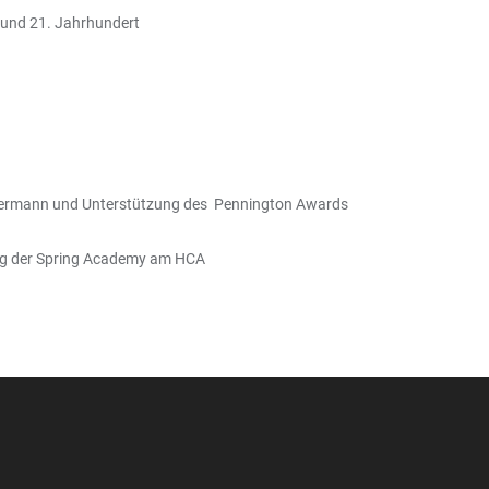
. und 21. Jahrhundert
Stievermann und Unterstützung des Pennington Awards
ung der Spring Academy am HCA